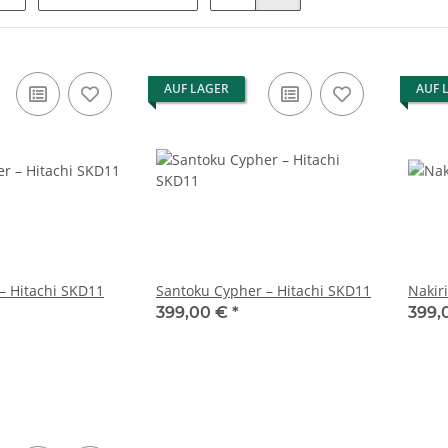
AUF LAGER
AUF 
– Hitachi SKD11
Santoku Cypher – Hitachi SKD11
Nakir
399,00 €
*
399,