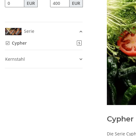
EUR
EUR
Serie
Cypher
Artikel gefunden
5
Kernstahl
Cypher
Die Serie Cyp