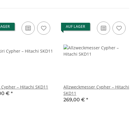
LAGER
AUF LAGER
i Cypher – Hitachi SKD11
Allzweckmesser Cypher – Hitachi
SKD11
00 €
*
269,00 €
*