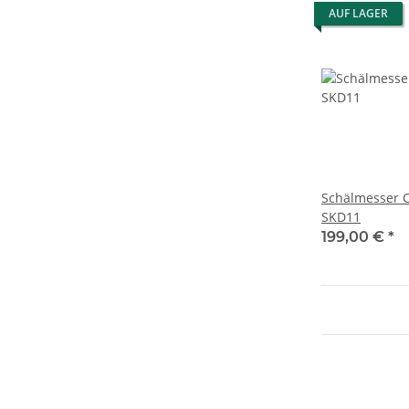
AUF LAGER
Schälmesser C
SKD11
199,00 €
*