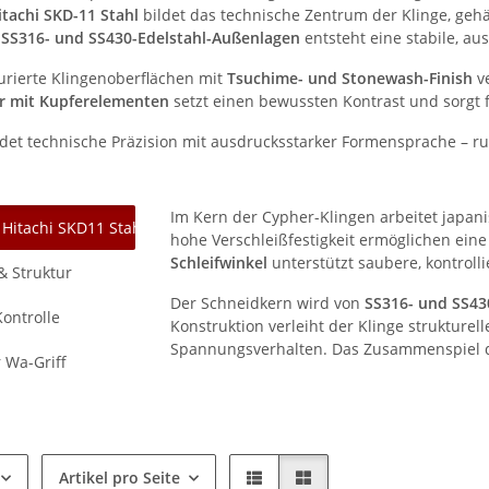
itachi SKD-11 Stahl
bildet das technische Zentrum der Klinge, geh
n
SS316- und SS430-Edelstahl-Außenlagen
entsteht eine stabile, a
turierte Klingenoberflächen mit
Tsuchime- und Stonewash-Finish
ve
r mit Kupferelementen
setzt einen bewussten Kontrast und sorgt f
det technische Präzision mit ausdrucksstarker Formensprache – ruh
Im Kern der Cypher-Klingen arbeitet japan
 Hitachi SKD11 Stahl
hohe Verschleißfestigkeit ermöglichen eine
Schleifwinkel
unterstützt saubere, kontroll
& Struktur
Der Schneidkern wird von
SS316- und SS43
ontrolle
Konstruktion verleiht der Klinge strukturel
Spannungsverhalten. Das Zusammenspiel der
 Wa-Griff
Artikel pro Seite