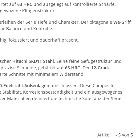
ärtet auf
63 HRC
und ausgelegt auf kontrollierte Schärfe.
usgewogene Klingenstruktur.
rleihen der Serie Tiefe und Charakter. Der oktagonale
Wa-Griff
ür Balance und Kontrolle.
ig, fokussiert und dauerhaft präsent.
ischer
Hitachi SKD11 Stahl
. Seine feine Gefügestruktur und
 präzise Schneide, gehärtet auf
63 HRC
. Der
12-Grad-
ierte Schnitte mit minimalem Widerstand.
0-Edelstahl-Außenlagen
umschlossen. Diese Composite-
le Stabilität, Korrosionsbeständigkeit und ein ausgewogenes
 Materialien definiert die technische Substanz der Serie.
Artikel 1 - 5 von 5