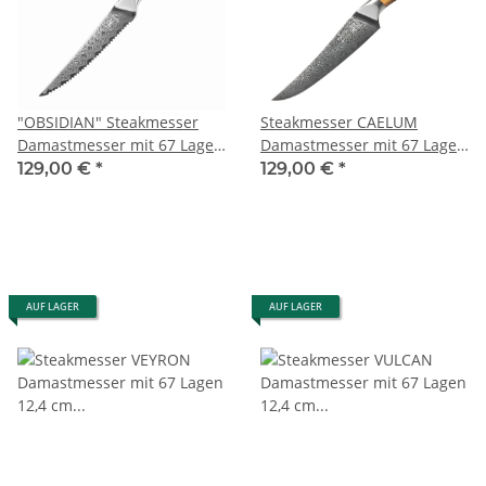
"OBSIDIAN" Steakmesser
Steakmesser CAELUM
Damastmesser mit 67 Lagen
Damastmesser mit 67 Lagen
11,5 cm lange Klinge Griff
12,4 cm lange Klinge Griff
129,00 €
*
129,00 €
*
aus Kohlefaser
aus Olivenholz
AUF LAGER
AUF LAGER