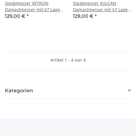
Steakmesser VEYRON
Steakmesser VULCAN
Damastmesser mit 67 Lagen
Damastmesser mit 67 Lagen
12,4 cm lange Klinge Griff
12,4 cm lange Klinge Griff
129,00 €
*
129,00 €
*
aus Walnussholz
aus G10
Artikel 1 - 4 von 4
Kategorien