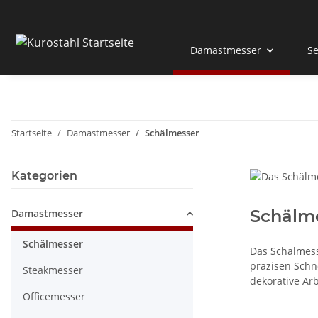
Damastmesser
Se
Startseite
Damastmesser
Schälmesser
Kategorien
Schälm
Damastmesser
Schälmesser
Das Schälmess
präzisen Schn
Steakmesser
dekorative Arb
Officemesser