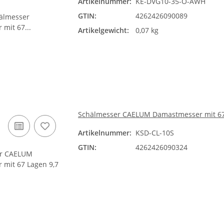
Artikelnummer:
KE-DVG10-35-O-AWH
GTIN:
4262426090089
Artikelgewicht:
0,07 kg
Schälmesser CAELUM Damastmesser mit 67 L
Artikelnummer:
KSD-CL-10S
GTIN:
4262426090324