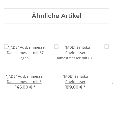
Ähnliche Artikel
"JADE" Ausbeinmesser
"JADE" Santoku
Damastmesser mit 67
Chefmesser
Lagen 14,5 cm lange
Damastmesser mit 67
Dam
145,00 €
*
199,00 €
*
Klinge Griff aus Harz-
Lagen 17,7 cm lange
La
Acryl
Klinge Griff aus Harz-
Kli
Acryl