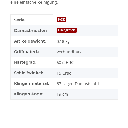
eine einfache Reinigung.
Produkteigenschaft
Wert
Serie:
JADE
Damastmuster:
Fischgräten
Artikelgewicht:
0,18
kg
Griffmaterial:
Verbundharz
Härtegrad:
60±2HRC
Schleifwinkel:
15 Grad
Klingenmaterial:
67 Lagen Damaststahl
Klingenlänge:
19 cm